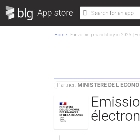
App store
Home
E-invoicing mandatory in 2026
Em
Partner:
MINISTERE DE L ECONO
Emissio
électron