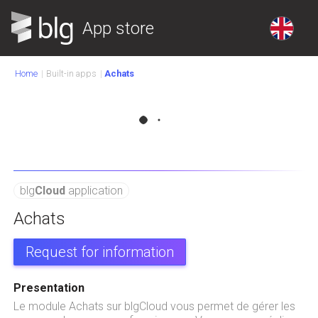
App store
Home
Built-in apps
Achats
blg
Cloud
application
Achats
Request for information
Presentation
Le module Achats sur blgCloud vous permet de gérer les